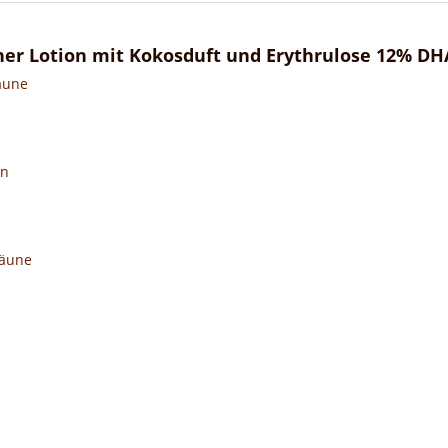
er Lotion mit Kokosduft und Erythrulose 12% DH
räune
en
Bräune