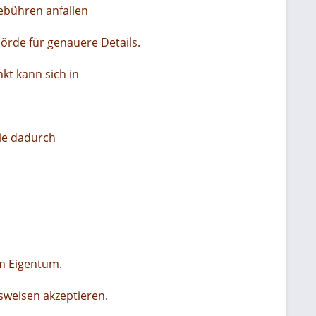
ebühren anfallen
hörde für genauere Details.
nkt kann sich in
die dadurch
em Eigentum.
sweisen akzeptieren.