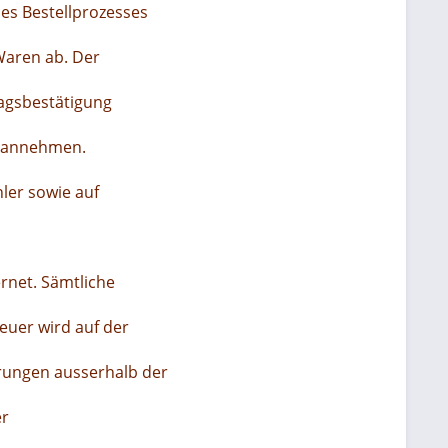
des Bestellprozesses
Waren ab. Der
ragsbestätigung
ng annehmen.
hler sowie auf
ernet. Sämtliche
euer wird auf der
erungen ausserhalb der
er