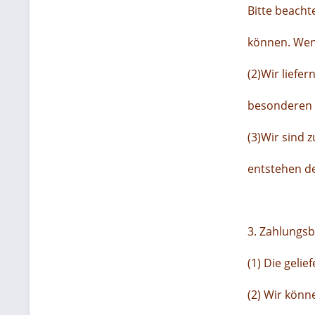
Bitte beacht
können. Wend
(2)Wir liefer
besonderen 
(3)Wir sind z
entstehen de
3. Zahlungs
(1) Die geli
(2) Wir kön