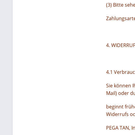
(3) Bitte se
Zahlungsarte
4. WIDERRU
4.1 Verbrauc
Sie können I
Mail) oder d
beginnt früh
Widerrufs od
PEGA TAN, In