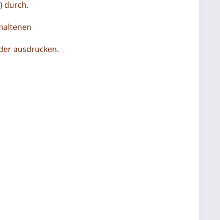
) durch.
ehaltenen
der ausdrucken.