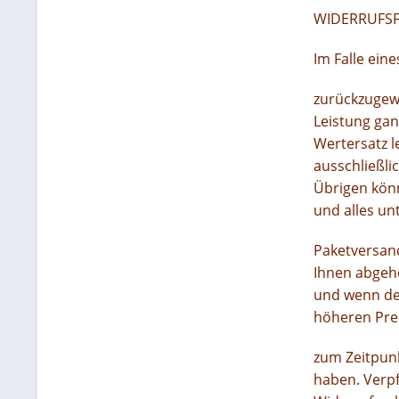
WIDERRUFS
Im Falle ein
zurückzugew
Leistung gan
Wertersatz l
ausschließli
Übrigen könn
und alles un
Paketversan
Ihnen abgeho
und wenn der
höheren Pre
zum Zeitpunk
haben. Verpf