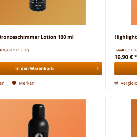
 Bronzeschimmer Lotion 100 ml
Highligh
169,00 € * / 1 Liter)
Inhalt
0.1 Lit
16,90 € 
In den
Warenkorb
hen
Merken
Verglei