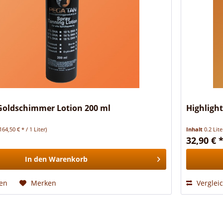
 Goldschimmer Lotion 200 ml
Highligh
164,50 € * / 1 Liter)
Inhalt
0.2 Lit
32,90 € 
In den
Warenkorb
hen
Merken
Verglei