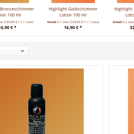
t Bronzeschimmer
Highlight Goldschimmer
Highligh
tion 100 ml
Lotion 100 ml
Loti
ter
(169,00 € * / 1 Liter)
Inhalt
0.1 Liter
(169,00 € * / 1 Liter)
Inhalt
0.2 Lit
16,90 € *
16,90 € *
32