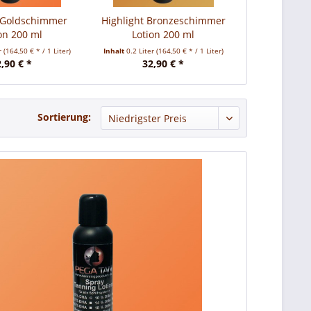
t Goldschimmer
Highlight Bronzeschimmer
on 200 ml
Lotion 200 ml
er
(164,50 € * / 1 Liter)
Inhalt
0.2 Liter
(164,50 € * / 1 Liter)
,90 € *
32,90 € *
Sortierung: