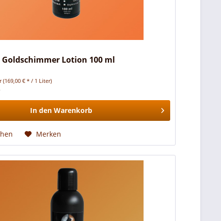
t Goldschimmer Lotion 100 ml
er
(169,00 € * / 1 Liter)
*
In den
Warenkorb
chen
Merken