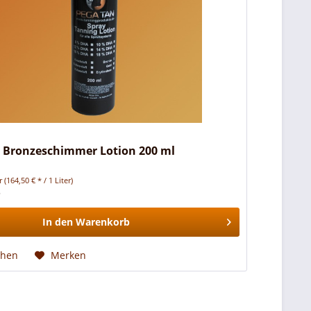
t Bronzeschimmer Lotion 200 ml
er
(164,50 € * / 1 Liter)
*
In den
Warenkorb
chen
Merken