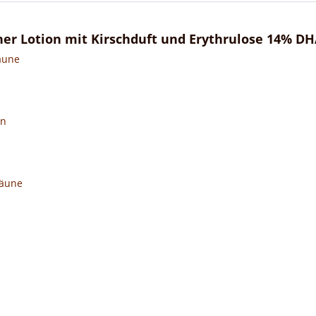
er Lotion mit Kirschduft und Erythrulose 14% DH
räune
en
Bräune