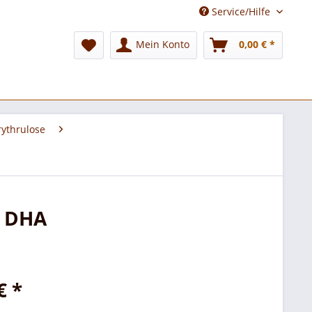
Service/Hilfe
Mein Konto
0,00 € *
rythrulose
% DHA
€ *