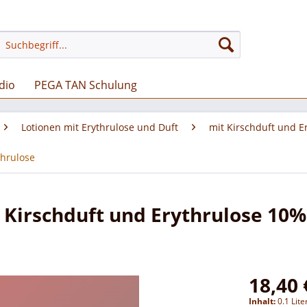
dio
PEGA TAN Schulung
Lotionen mit Erythrulose und Duft
mit Kirschduft und E
thrulose
 Kirschduft und Erythrulose 10
18,40 
Inhalt:
0.1 Lite