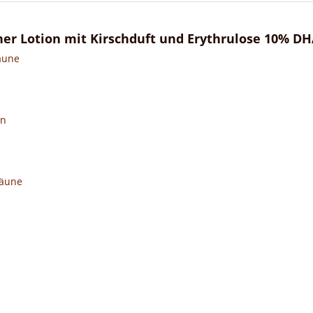
er Lotion mit Kirschduft und Erythrulose 10% DH
räune
en
Bräune