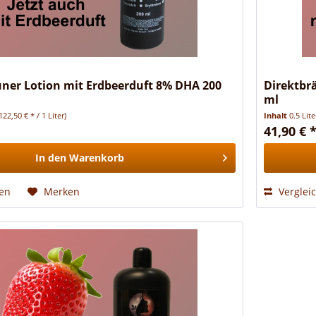
uner Lotion mit Erdbeerduft 8% DHA 200
Direktbr
ml
122,50 € * / 1 Liter)
Inhalt
0.5 Lit
41,90 € 
In den
Warenkorb
hen
Merken
Verglei