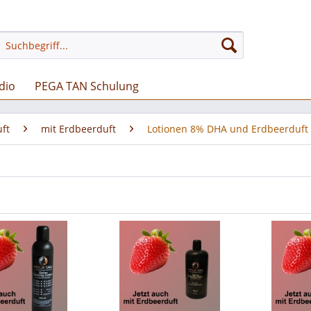
dio
PEGA TAN Schulung
uft
mit Erdbeerduft
Lotionen 8% DHA und Erdbeerduft