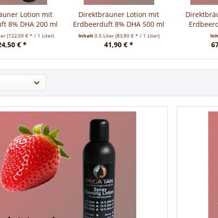
äuner Lotion mit
Direktbräuner Lotion mit
Direktbrä
ft 8% DHA 200 ml
Erdbeerduft 8% DHA 500 ml
Erdbeerd
ter
(122,50 € * / 1 Liter)
Inhalt
0.5 Liter
(83,80 € * / 1 Liter)
In
24,50 € *
41,90 € *
67