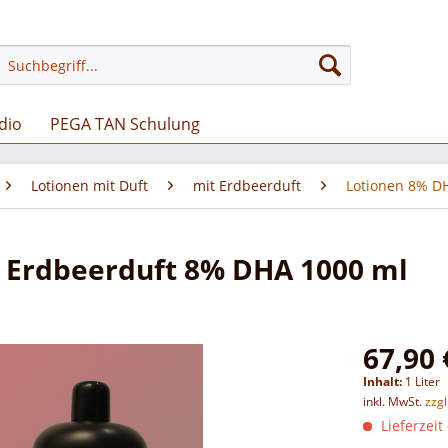
dio
PEGA TAN Schulung
Lotionen mit Duft
mit Erdbeerduft
Lotionen 8% D
t Erdbeerduft 8% DHA 1000 ml
67,90 
Inhalt:
1 Liter
inkl. MwSt.
zzg
Lieferzeit