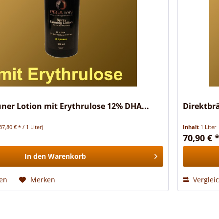
ner Lotion mit Erythrulose 12% DHA...
Direktbr
87,80 € * / 1 Liter)
Inhalt
1 Liter
70,90 € 
In den
Warenkorb
hen
Merken
Verglei