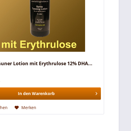
äuner Lotion mit Erythrulose 12% DHA...
*
In den
Warenkorb
chen
Merken