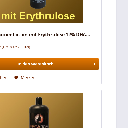
äuner Lotion mit Erythrulose 12% DHA...
er
(119,50 € * / 1 Liter)
*
In den
Warenkorb
chen
Merken