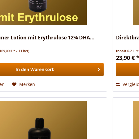
ner Lotion mit Erythrulose 12% DHA...
Direktbr
169,00 € * / 1 Liter)
Inhalt
0.2 Lit
23,90 € 
In den
Warenkorb
hen
Merken
Verglei