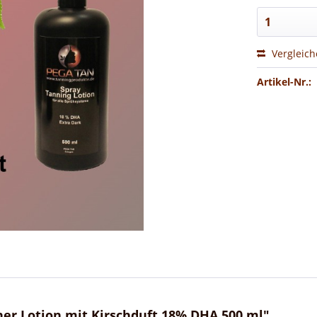
Vergleic
Artikel-Nr.:
er Lotion mit Kirschduft 18% DHA 500 ml"