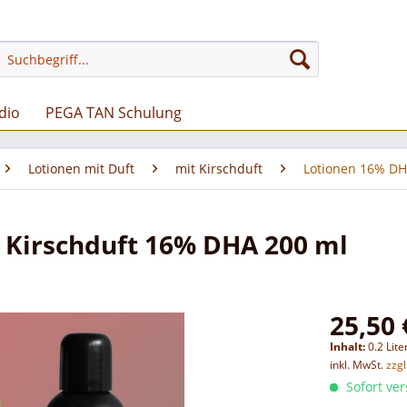
dio
PEGA TAN Schulung
Lotionen mit Duft
mit Kirschduft
Lotionen 16% DH
 Kirschduft 16% DHA 200 ml
25,50 
Inhalt:
0.2 Lite
inkl. MwSt.
zzg
Sofort ver