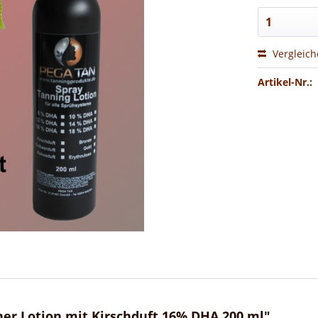
Vergleic
Artikel-Nr.:
er Lotion mit Kirschduft 16% DHA 200 ml"