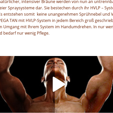
natürlicher, intensiver Bräune
werden von nun an untrennb
reier
Spraysysteme dar.
Sie bestechen durch ihr HVLP – Sys
Es entstehen somit keine
unangenehmen Sprühnebel und
i PEGA TAN mit
HVLP-System in jedem Bereich groß
geschrie
den Umgang mit Ihrem
System im Handumdrehen.
In nur we
nd bedarf nur
wenig Pflege.