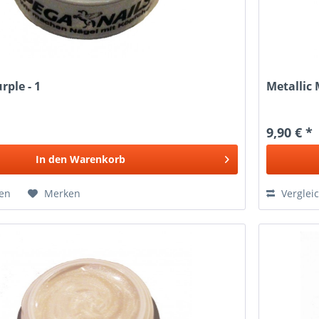
rple - 1
Metallic 
9,90 € *
In den
Warenkorb
hen
Merken
Verglei