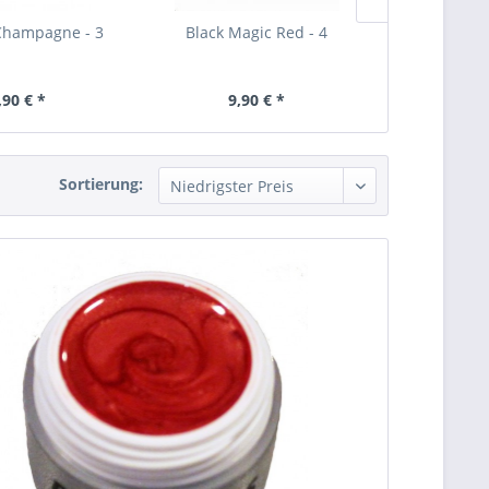
 Champagne - 3
Black Magic Red - 4
Scuderi
,90 € *
9,90 € *
9,
Sortierung: