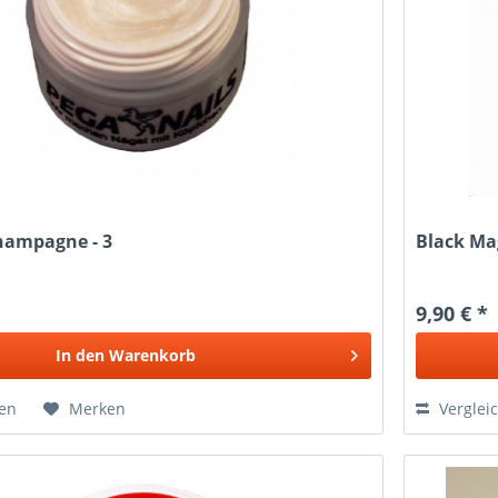
hampagne - 3
Black Mag
9,90 € *
In den
Warenkorb
hen
Merken
Verglei