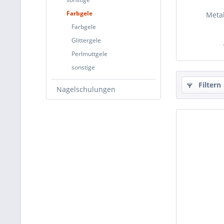
Farbgele
Metal
Farbgele
Glittergele
Perlmuttgele
sonstige
Filtern
Nagelschulungen