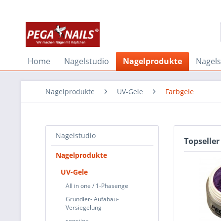
Home
Nagelstudio
Nagelprodukte
Nagel
Nagelprodukte
UV-Gele
Farbgele
Nagelstudio
Topseller
Nagelprodukte
UV-Gele
All in one / 1-Phasengel
Grundier- Aufabau-
Versiegelung
sonstige