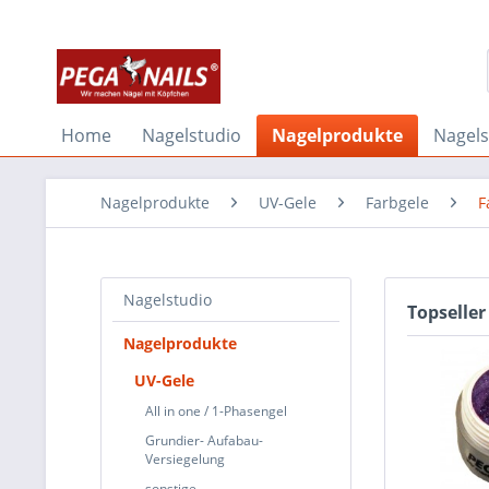
Home
Nagelstudio
Nagelprodukte
Nagel
Nagelprodukte
UV-Gele
Farbgele
F
Nagelstudio
Topseller
Nagelprodukte
UV-Gele
All in one / 1-Phasengel
Grundier- Aufabau-
Versiegelung
sonstige