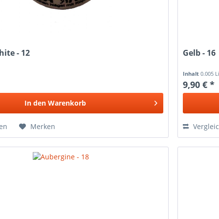
ite - 12
Gelb - 16
Inhalt
0.005 L
9,90 € *
In den
Warenkorb
hen
Merken
Verglei