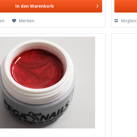
In den
Warenkorb
hen
Merken
Verglei