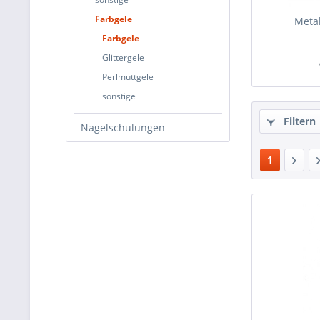
Farbgele
Metal
Farbgele
Glittergele
Perlmuttgele
sonstige
Filtern
Nagelschulungen
1