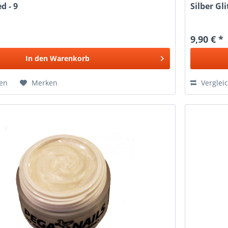
d - 9
Silber Gli
9,90 € *
In den
Warenkorb
hen
Merken
Verglei