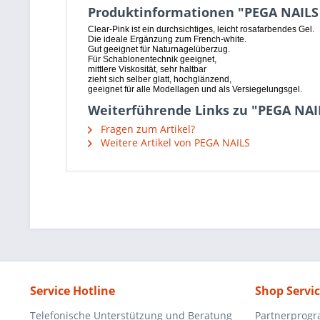
Produktinformationen "PEGA NAILS 1
Clear-Pink ist ein durchsichtiges, leicht rosafarbendes Gel.
Die ideale Ergänzung zum French-white.
Gut geeignet für Naturnagelüberzug.
Für Schablonentechnik geeignet,
mittlere Viskosität, sehr haltbar
zieht sich selber glatt, hochglänzend,
geeignet für alle Modellagen und als Versiegelungsgel.
Weiterführende Links zu "PEGA NAIL
Fragen zum Artikel?
Weitere Artikel von PEGA NAILS
Service Hotline
Shop Servi
Telefonische Unterstützung und Beratung
Partnerprog