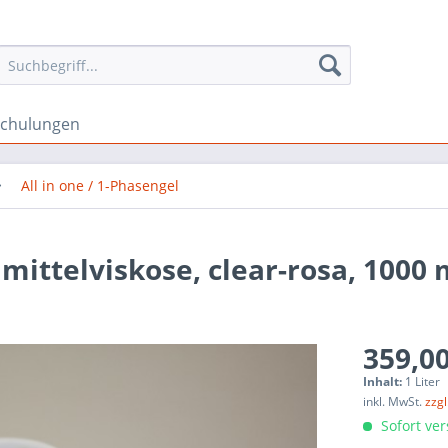
schulungen
All in one / 1-Phasengel
mittelviskose, clear-rosa, 1000 
359,00
Inhalt:
1 Liter
inkl. MwSt.
zzg
Sofort ver