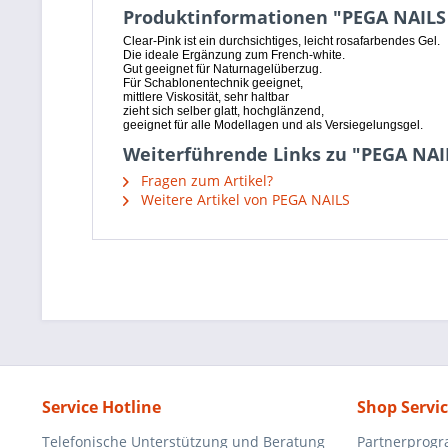
Produktinformationen "PEGA NAILS 1
Clear-Pink ist ein durchsichtiges, leicht rosafarbendes Gel.
Die ideale Ergänzung zum French-white.
Gut geeignet für Naturnagelüberzug.
Für Schablonentechnik geeignet,
mittlere Viskosität, sehr haltbar
zieht sich selber glatt, hochglänzend,
geeignet für alle Modellagen und als Versiegelungsgel.
Weiterführende Links zu "PEGA NAIL
Fragen zum Artikel?
Weitere Artikel von PEGA NAILS
Service Hotline
Shop Servi
Telefonische Unterstützung und Beratung
Partnerprog